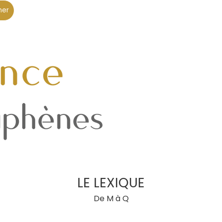
her
LE LEXIQUE
De M à Q