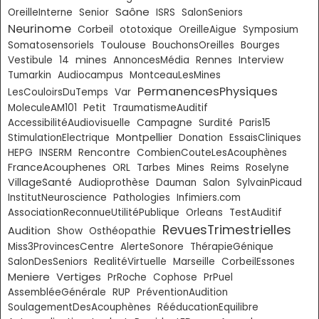
Saône
OreilleInterne
Senior
ISRS
SalonSeniors
Neurinome
Corbeil
ototoxique
OreilleAigue
Symposium
Toulouse
Somatosensoriels
BouchonsOreilles
Bourges
mines
Vestibule
14
AnnoncesMédia
Rennes
Interview
Tumarkin
Audiocampus
MontceauLesMines
PermanencesPhysiques
LesCouloirsDuTemps
Var
MoleculeAM101
Petit
TraumatismeAuditif
AccessibilitéAudiovisuelle
Campagne
Surdité
Paris15
Montpellier
StimulationElectrique
Donation
EssaisCliniques
HEPG
INSERM
Rencontre
CombienCouteLesAcouphènes
FranceAcouphenes
ORL
Tarbes
Mines
Reims
Roselyne
VillageSanté
Audioprothèse
Dauman
Salon
SylvainPicaud
InstitutNeuroscience
Pathologies
Infimiers.com
AssociationReconnueUtilitéPublique
Orleans
TestAuditif
RevuesTrimestrielles
Audition
Show
Osthéopathie
Miss3ProvincesCentre
AlerteSonore
ThérapieGénique
SalonDesSeniors
RealitéVirtuelle
Marseille
CorbeilEssones
Meniere
Vertiges
PrRoche
Cophose
PrPuel
AssembléeGénérale
RUP
PréventionAudition
SoulagementDesAcouphènes
RééducationEquilibre