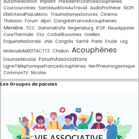
Automedication
Implant
PresidentFDranceAcouphenes
Courcouronnes
SantéAuditiveAuTravail
AudioProthèse
SIOPI
ElleEntendPasLaMoto
TraumatismesSonores
Cinema
CongrèsFranceAcouphenes
Thalasso
Forum
dijon
Menière
TCC
GammaKnife
Regensburg
IFOP
NousAppeler
CureThermale
Oto
CorbeilEssonnes
Oreilles
Paris
JNA
EnqueteNationale
Congrès
Santé
Etude
Leg
Acouphènes
Chalon
MoleculeAM101TACTT3
ForumAssociations
DaumanNicolas
LigneTéléphoniqueFranceAcouphènes
NerfPneumogastrique
CommonTV
Nicolas
Sauter le bloc Les Groupes de paroles
Les Groupes de paroles