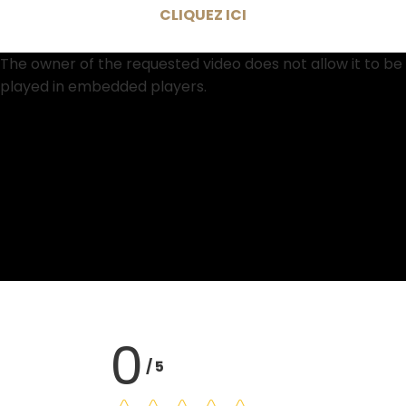
CLIQUEZ ICI
The owner of the requested video does not allow it to be
played in embedded players.
0
/
5