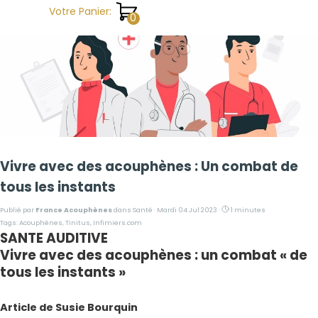
Aller au contenu
Votre Panier:
Vivre avec des acouphènes : Un combat de
tous les instants
Publié par
France Acouphènes
dans
Santé
· Mardi 04 Jul 2023 ·
1 minutes
Tags:
Acouphènes
,
Tinitus
,
Infimiers.com
SANTE AUDITIVE
Vivre avec des acouphènes : un combat « de
tous les instants »
Article de Susie Bourquin