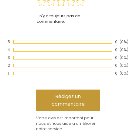
Il n'y a toujours pas de
commentaire.
5
Nombre de
0
Pourcen
(0%)
Vote :
4
Nombre de
0
Pourcen
(0%)
Vote :
3
Nombre de
0
Pourcen
(0%)
Vote :
2
Nombre de
0
Pourcen
(0%)
Vote :
1
Nombre de
0
Pourcen
(0%)
Vote :
Votre avis est important pour
nous et nous aide à améliorer
notre service.