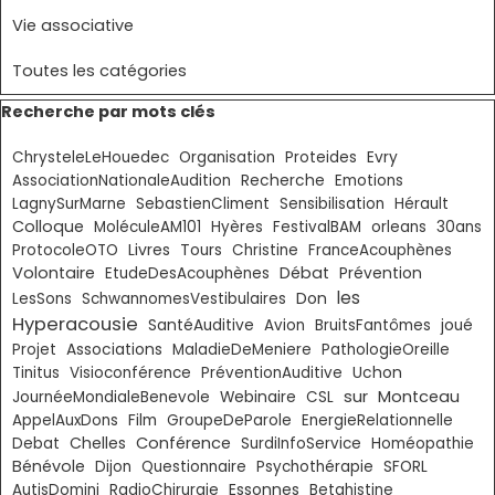
Vie associative
Toutes les catégories
Sauter le bloc Recherche par mots clés
Recherche par mots clés
ChrysteleLeHouedec
Organisation
Proteides
Evry
AssociationNationaleAudition
Recherche
Emotions
LagnySurMarne
SebastienCliment
Sensibilisation
Hérault
Colloque
MoléculeAM101
Hyères
FestivalBAM
orleans
30ans
Livres
ProtocoleOTO
Tours
Christine
FranceAcouphènes
Volontaire
Débat
EtudeDesAcouphènes
Prévention
les
Don
LesSons
SchwannomesVestibulaires
Hyperacousie
SantéAuditive
Avion
BruitsFantômes
joué
Projet
Associations
MaladieDeMeniere
PathologieOreille
Tinitus
Visioconférence
PréventionAuditive
Uchon
sur
Montceau
JournéeMondialeBenevole
Webinaire
CSL
AppelAuxDons
Film
GroupeDeParole
EnergieRelationnelle
Chelles
Conférence
Debat
SurdiInfoService
Homéopathie
Bénévole
Dijon
Questionnaire
Psychothérapie
SFORL
Essonnes
AutisDomini
RadioChirurgie
Betahistine