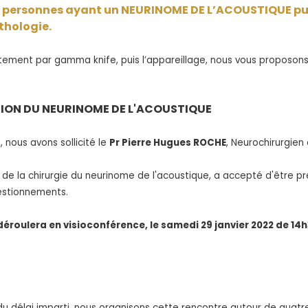
 personnes ayant un NEURINOME DE L’ACOUSTIQUE pui
thologie.
aitement par gamma knife, puis l’appareillage, nous vous proposon
ION DU NEURINOME DE L'ACOUSTIQUE
, nous avons sollicité le
Pr Pierre Hugues ROCHE
, Neurochirurgien 
e de la chirurgie du neurinome de l'acoustique, a accepté d'être p
estionnements.
déroulera en visioconférence, le samedi 29 janvier 2022 de 14h
du délai imparti, nous organisons cette rencontre autour de quatr