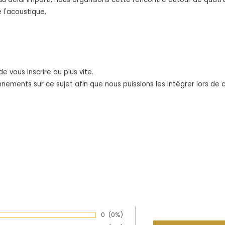
 l'acoustique,
 vous inscrire au plus vite.
ements sur ce sujet afin que nous puissions les intégrer lors de c
Nombre de votes :
0
Pourcentage des évaluations:
(0%)