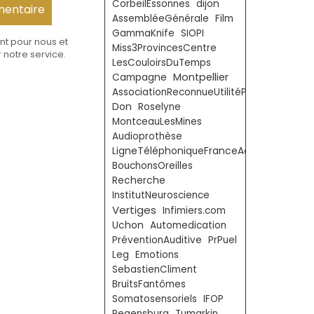
CorbeilEssonnes
dijon
AssembléeGénérale
Film
GammaKnife
SIOPI
nt pour nous et
Miss3ProvincesCentre
 notre service.
LesCouloirsDuTemps
Montpellier
Campagne
AssociationReconnueUtilitéPublique
Don
Roselyne
MontceauLesMines
Audioprothèse
LigneTéléphoniqueFranceAcouphènes
BouchonsOreilles
Recherche
InstitutNeuroscience
Vertiges
Infimiers.com
Uchon
Automedication
PréventionAuditive
PrPuel
Leg
Emotions
SebastienCliment
BruitsFantômes
Somatosensoriels
IFOP
Regensburg
Tumarkin