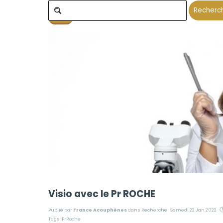
Aller au contenu
01 42 05 01 46
Votre Panier:
Recherc
Visio avec le Pr ROCHE
Publié par
France Acouphènes
dans
Recherche
· Samedi 22 Jan 2022 ·
Tags:
PrRoche