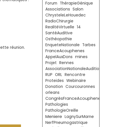
Forum
ThérapieGénique
Associations
Salon
ChrysteleLeHouedec
RadioChirurgie
RealitéVirtuelle
14
SantéAuditive
Osthéopathie
EnqueteNationale
Tarbes
ette réunion.
FranceAcouphenes
mines
AppelAuxDons
Projet
Rennes
AssociationNationaleAudition
RUP
ORL
Rencontre
Proteides
Webinaire
Donation
Courcouronnes
orleans
CongrèsFranceAcouphenes
Pathologies
PathologieOreille
Meniere
LagnySurMarne
NerfPneumogastrique