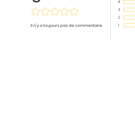
4
Vote :
3
Vote :
2
Vote :
1
Il n'y a toujours pas de commentaire.
Vote :