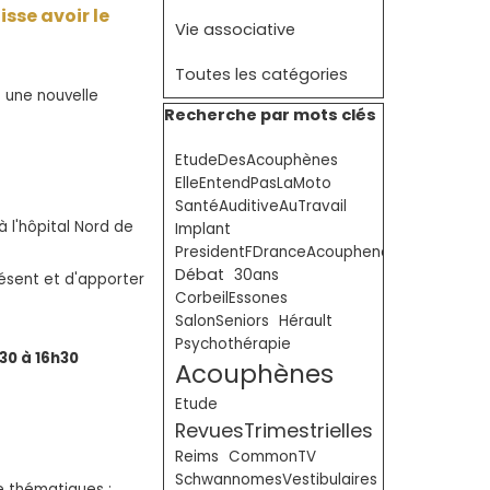
sse avoir le
Vie associative
Toutes les catégories
s une nouvelle
Sauter le bloc Recherche par mots clé
Recherche par mots clés
EtudeDesAcouphènes
ElleEntendPasLaMoto
SantéAuditiveAuTravail
à l'hôpital Nord de
Implant
PresidentFDranceAcouphenes
Débat
30ans
résent et d'apporter
CorbeilEssones
SalonSeniors
Hérault
Psychothérapie
30 à 16h30
Acouphènes
Etude
RevuesTrimestrielles
Reims
CommonTV
SchwannomesVestibulaires
e thématiques :