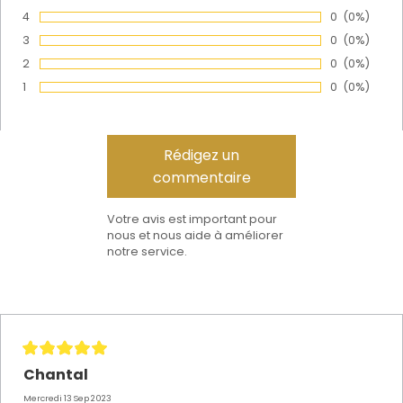
Vote :
4
Nombre de v
0
Pourcenta
(0%)
Vote :
3
Nombre de v
0
Pourcenta
(0%)
Vote :
2
Nombre de v
0
Pourcenta
(0%)
Vote :
1
Nombre de v
0
Pourcenta
(0%)
Vote :
Votre avis est important pour
nous et nous aide à améliorer
notre service.
Chantal
Mercredi 13 Sep 2023