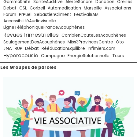
GammaKnife
SantéAuditive
AlerteSonore
Donation
Oreilles
Corbeil
Debat
CSL
Automedication
Marseille
Associations
Forum
PrPuel
SebastienCliment
FestivalBAM
AccessibilitéAudiovisuelle
LigneTéléphoniqueFranceAcouphènes
RevuesTrimestrielles
CombienCouteLesAcouphènes
SoulagementDesAcouphènes
Miss3ProvincesCentre
Oto
JNA
Débat
RUP
RééducationEquilibre
Infimiers.com
Hyperacousie
Campagne
EnergieRelationnelle
Tours
Sauter le bloc Les Groupes de paroles
Les Groupes de paroles