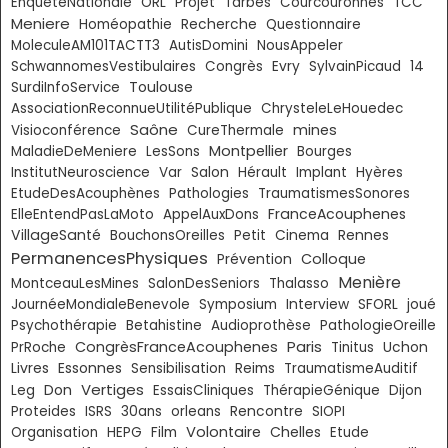
EnqueteNationale
ORL
Projet
Tarbes
Courcouronnes
TCC
Meniere
Homéopathie
Recherche
Questionnaire
MoleculeAM101TACTT3
AutisDomini
NousAppeler
SchwannomesVestibulaires
Congrès
Evry
SylvainPicaud
14
Toulouse
SurdiInfoService
AssociationReconnueUtilitéPublique
ChrysteleLeHouedec
Saône
mines
Visioconférence
CureThermale
Montpellier
MaladieDeMeniere
LesSons
Bourges
InstitutNeuroscience
Var
Salon
Hérault
Implant
Hyères
EtudeDesAcouphènes
Pathologies
TraumatismesSonores
FranceAcouphenes
ElleEntendPasLaMoto
AppelAuxDons
VillageSanté
BouchonsOreilles
Petit
Cinema
Rennes
PermanencesPhysiques
Colloque
Prévention
Menière
MontceauLesMines
SalonDesSeniors
Thalasso
JournéeMondialeBenevole
Symposium
Interview
SFORL
joué
Psychothérapie
Betahistine
Audioprothèse
PathologieOreille
Paris
CongrèsFranceAcouphenes
PrRoche
Tinitus
Uchon
Livres
Essonnes
Sensibilisation
Reims
TraumatismeAuditif
Vertiges
Don
Leg
EssaisCliniques
ThérapieGénique
Dijon
Proteides
ISRS
30ans
orleans
Rencontre
SIOPI
Volontaire
Chelles
Organisation
HEPG
Film
Etude