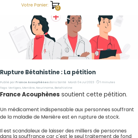
Aller au contenu
Votre Panier:
Rupture Bétahistine : La pétition
Publié par
France Acouphènes
dans
Santé
· Mardi 04 Jul 2023 ·
1 minutes
Tags:
Vertiges
,
Menière
,
Neurinome
,
Betahistine
France Acouphènes
soutient cette pétition.
Un médicament indispensable aux personnes souffrant
de la maladie de Menière est en rupture de stock.
Il est scandaleux de laisser des milliers de personnes
dans la souffrance car c'est le seul traitement de fond