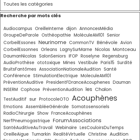
Toutes les catégories
Sauter le bloc Recherche par mots clés
Recherche par mots clés
Audiocampus
OreilleInterne
dijon
AnnoncesMédia
GroupeDeParole
Osthéopathie
MoléculeAM101
Senior
Neurinome
Bénévole
CorbeilEssones
CommonTV
Avion
Montceau
CorbeilEssonnes
Orleans
LagnySurMarne
Nicolas
DaumanNicolas
SalonSeniors
IFOP
Roselyne
Regensburg
AudioProthèse
ototoxique
Mines
Vestibule
Paris15
Surdité
BruitsFantômes
AssociationNationaleAudition
Santé
Conférence
StimulationElectrique
MoleculeAM101
PréventionAuditive
PresidentFDranceAcouphenes
Dauman
les
Chalon
INSERM
Cophose
PréventionAudition
Acouphènes
sur
TestAuditif
ProtocoleOTO
Emotions
AssembléeGénérale
Somatosensoriels
RadioChirurgie
Show
FranceAcouphènes
ForumAssociations
NerfPneumogastrique
SantéAuditiveAuTravail
Webinaire
LesCouloirsDuTemps
Audition
OreilleAigue
Tumarkin
RealitéVirtuelle
Christine