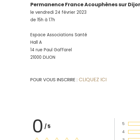
Permanence France Acouphènes sur Dijo
le vendredi 24 février 2023
de 15h à 17h
Espace Associations Santé
Hall A
14 rue Paul Gaffarel
21000 DIJON
CLIQUEZ ICI
POUR VOUS INSCRIRE :
0
5
/
5
Vote :
4
Vote :
3