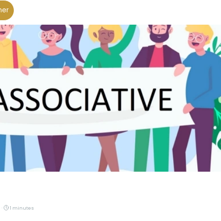
her
 ·
1 minutes