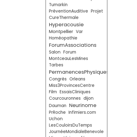
Tumarkin
PréventionAuditive
Projet
CureThermale
Hyperacousie
Montpellier
Var
Homéopathie
ForumAssociations
Salon
Forum
MontceauLesMines
Tarbes
PermanencesPhysiques
Congrès
Orleans
Miss3ProvincesCentre
Film
EssaisCliniques
Courcouronnes
dijon
Neurinome
Dauman
PrRoche
Infimiers.com
Uchon
LesCouloirsDuTemps
JournéeMondialeBenevole