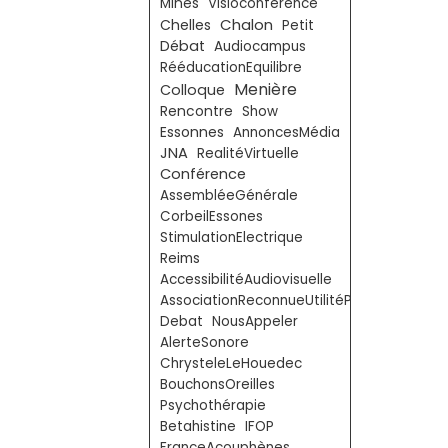
Mines
Visioconférence
Chalon
Chelles
Petit
Débat
Audiocampus
RééducationEquilibre
Menière
Colloque
Rencontre
Show
Essonnes
AnnoncesMédia
JNA
RealitéVirtuelle
Conférence
AssembléeGénérale
CorbeilEssones
StimulationElectrique
Reims
AccessibilitéAudiovisuelle
AssociationReconnueUtilitéPublique
Debat
NousAppeler
AlerteSonore
ChrysteleLeHouedec
BouchonsOreilles
Psychothérapie
Betahistine
IFOP
FranceAcouphènes