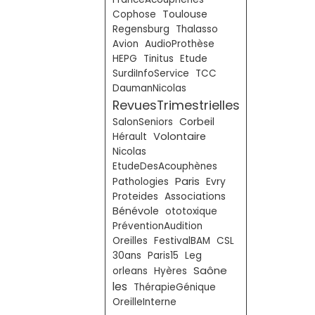
Toulouse
Cophose
Regensburg
Thalasso
Avion
AudioProthèse
HEPG
Tinitus
Etude
SurdiInfoService
TCC
DaumanNicolas
RevuesTrimestrielles
Corbeil
SalonSeniors
Volontaire
Hérault
Nicolas
EtudeDesAcouphènes
Paris
Pathologies
Evry
Proteides
Associations
Bénévole
ototoxique
PréventionAudition
Oreilles
FestivalBAM
CSL
30ans
Paris15
Leg
Saône
orleans
Hyères
les
ThérapieGénique
OreilleInterne