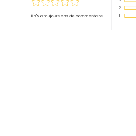
Vote :
2
Vote :
1
Il n'y a toujours pas de commentaire.
Vote :