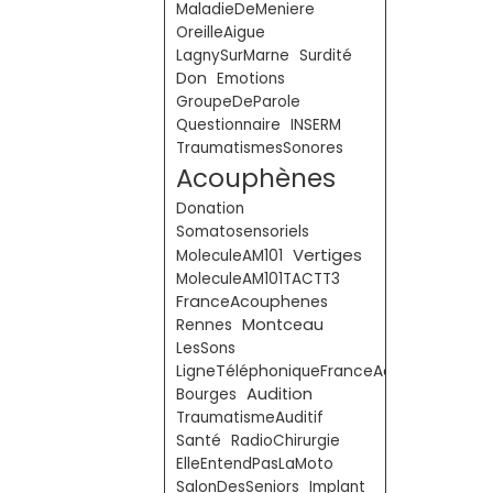
MaladieDeMeniere
OreilleAigue
LagnySurMarne
Surdité
Don
Emotions
GroupeDeParole
Questionnaire
INSERM
TraumatismesSonores
Acouphènes
Donation
Somatosensoriels
Vertiges
MoleculeAM101
MoleculeAM101TACTT3
FranceAcouphenes
Montceau
Rennes
LesSons
LigneTéléphoniqueFranceAcouphènes
Audition
Bourges
TraumatismeAuditif
Santé
RadioChirurgie
ElleEntendPasLaMoto
SalonDesSeniors
Implant