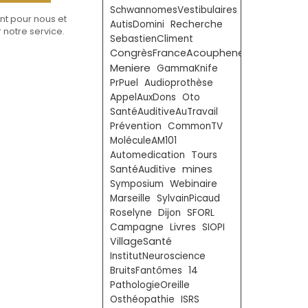
SchwannomesVestibulaires
nt pour nous et
AutisDomini
Recherche
 notre service.
SebastienCliment
CongrèsFranceAcouphenes
Meniere
GammaKnife
PrPuel
Audioprothèse
AppelAuxDons
Oto
SantéAuditiveAuTravail
Prévention
CommonTV
MoléculeAM101
Automedication
Tours
mines
SantéAuditive
Symposium
Webinaire
Marseille
SylvainPicaud
Roselyne
Dijon
SFORL
Livres
Campagne
SIOPI
VillageSanté
InstitutNeuroscience
BruitsFantômes
14
PathologieOreille
Osthéopathie
ISRS