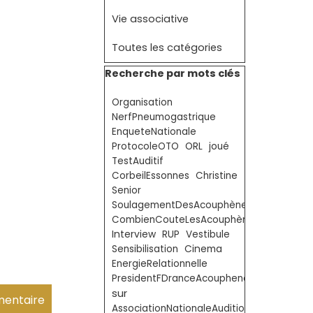
Vie associative
Toutes les catégories
Sauter le bloc Recherche par mots clé
Recherche par mots clés
Organisation
NerfPneumogastrique
EnqueteNationale
ProtocoleOTO
ORL
joué
TestAuditif
CorbeilEssonnes
Christine
Senior
SoulagementDesAcouphènes
CombienCouteLesAcouphènes
Interview
RUP
Vestibule
Sensibilisation
Cinema
EnergieRelationnelle
PresidentFDranceAcouphenes
sur
AssociationNationaleAudition