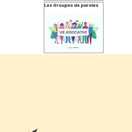
Sauter le bloc Les Groupes de paroles
Les Groupes de paroles