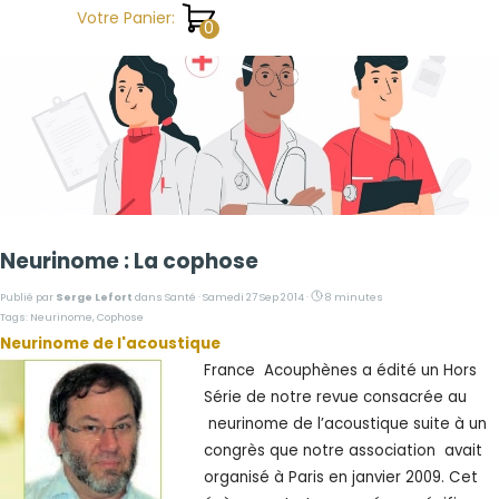
Aller au contenu
Votre Panier:
Neurinome : La cophose
Publié par
Serge Lefort
dans
Santé
· Samedi 27 Sep 2014 ·
8 minutes
Tags:
Neurinome
,
Cophose
Neurinome de l'acoustique
France Acouphènes a édité un Hors
Série de notre revue consacrée au
neurinome de l’acoustique suite à un
congrès que notre association avait
organisé à Paris en janvier 2009. Cet