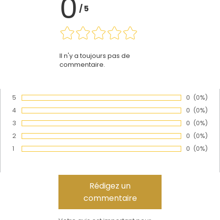
0
/
5
Il n'y a toujours pas de
commentaire.
5
Nombre de
0
Pourcen
(0%)
Vote :
4
Nombre de
0
Pourcen
(0%)
Vote :
3
Nombre de
0
Pourcen
(0%)
Vote :
2
Nombre de
0
Pourcen
(0%)
Vote :
1
Nombre de
0
Pourcen
(0%)
Vote :