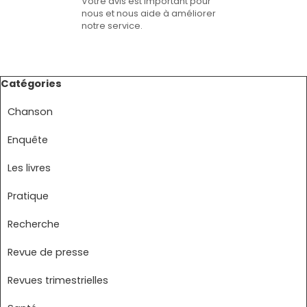
Votre avis est important pour
nous et nous aide à améliorer
notre service.
Sauter le bloc Catégories
Catégories
Chanson
Enquête
Les livres
Pratique
Recherche
Revue de presse
Revues trimestrielles