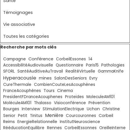
Santé
Témoignages
Vie associative
Toutes les catégories
Sauter le bloc Recherche par mots clés
Recherche par mots clés
Conférence
Campagne
CorbeilEssones
14
AccessibilitéAudiovisuelle
Questionnaire
Paris15
Pathologies
SFORL
SantéAuditiveAuTravail
RealitéVirtuelle
GammaKnife
Hyperacousie
mines
SalonDesSeniors
Evry
CureThermale
CombienCouteLesAcouphènes
FranceAcouphènes
Tours
Cinema
PresidentFDranceAcouphenes
Proteides
MoleculeAM101
MoléculeAM101
Thalasso
Visioconférence
Prévention
Bourges
Interview
StimulationElectrique
Uchon
Christine
Menière
Corbeil
Senior
Petit
Tinitus
Courcouronnes
Reims
EnergieRelationnelle
InstitutNeuroscience
RééducationEquilibre
Rennes
CorbeilEssonnes
OreilleInterne