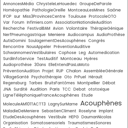
AnnoncesMédia
ChrysteleLeHouedec
GroupeDeParole
Saône
Homéopathie
PathologieOreille
MontceauLesMines
sur
Toulouse
IFOP
Miss3ProvincesCentre
ProtocoleOTO
Var
Forum
Infimiers.com
AssociationNationaleAudition
Volontaire
Recherche
FestivalBAM
Avion
ThérapieGénique
Meniere
NerfPneumogastrique
Audiocampus
AudioProthèse
AutisDomini
SoulagementDesAcouphènes
Congrès
Rencontre
NousAppeler
PréventionAuditive
SchwannomesVestibulaires
Cophose
Leg
Automedication
Montceau
SurdiInfoService
TestAuditif
Hyères
Audioprothèse
30ans
ElleEntendPasLaMoto
Chalon
PréventionAudition
Projet
RUP
AssembléeGénérale
VillageSanté
Psychothérapie
Oto
PrPuel
Hérault
Montpellier
Débat
Regensburg
Tarbes
BruitsFantômes
Paris
JNA
Audition
Surdité
TCC
Debat
ototoxique
LigneTéléphoniqueFranceAcouphènes
Etude
Acouphènes
MoleculeAM101TACTT3
LagnySurMarne
MaladieDeMeniere
SebastienCliment
Roselyne
Implant
EtudeDesAcouphènes
Vestibule
HEPG
DaumanNicolas
Organisation
Somatosensoriels
TraumatismesSonores