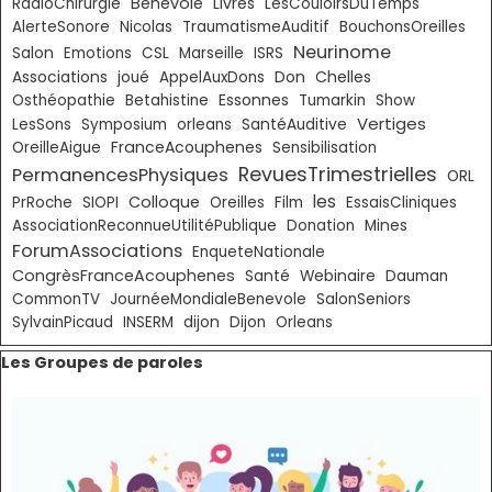
Bénévole
Livres
RadioChirurgie
LesCouloirsDuTemps
AlerteSonore
Nicolas
TraumatismeAuditif
BouchonsOreilles
Neurinome
Salon
Emotions
CSL
Marseille
ISRS
Don
Chelles
Associations
joué
AppelAuxDons
Essonnes
Osthéopathie
Betahistine
Tumarkin
Show
Vertiges
LesSons
Symposium
orleans
SantéAuditive
FranceAcouphenes
OreilleAigue
Sensibilisation
RevuesTrimestrielles
PermanencesPhysiques
ORL
les
Colloque
PrRoche
SIOPI
Oreilles
Film
EssaisCliniques
AssociationReconnueUtilitéPublique
Donation
Mines
ForumAssociations
EnqueteNationale
CongrèsFranceAcouphenes
Santé
Webinaire
Dauman
CommonTV
JournéeMondialeBenevole
SalonSeniors
SylvainPicaud
INSERM
dijon
Dijon
Orleans
Sauter le bloc Les Groupes de paroles
Les Groupes de paroles