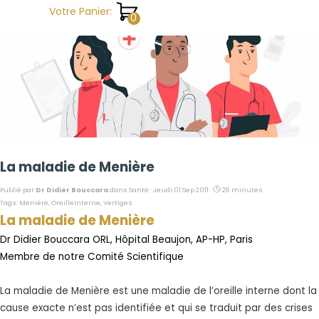
Aller au contenu
Votre Panier:
La maladie de Menière
Publié par
Dr Didier Bouccara
dans
Santé
· Jeudi 01 Sep 2011 ·
28 minutes
Tags:
Menière
,
OreilleInterne
,
Vertiges
La maladie de Menière
Dr Didier Bouccara ORL, Hôpital Beaujon, AP-HP, Paris
Membre de notre Comité Scientifique
La maladie de Menière est une maladie de l’oreille interne dont la
cause exacte n’est pas identifiée et qui se traduit par des crises