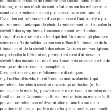
de réduire la pression de l’endolymphe (liquide dans l’oreille
interne), mais ses résultats sont aléatoires car les mécanismes
exacts de la maladie ne sont pas connus avec certitude et
l’évolution est très variable d’une personne à l’autre. Il n’y a pas
de traitement univoque : le choix du médicament est fait selon la
sévérité des symptômes, l’absence de contre-indication.
Il s’agit d’un traitement de fond qui doit être prolongé plusieurs
semaines afin de valider ou non son efficacité : réduction de la
fréquence et de la sévérité des crises. Certains anti-vertigineux,
en particulier la bétahistine, permettent ainsi d’atténuer la
sévérité des nausées et des étourdissements en cas de crise de
vertige et de diminuer les acouphènes.
Dans certains cas, des médicaments diurétiques
(hydrochlorothiazide, triamtérène ou acétazolamide), qui
entraînent les reins à excréter davantage de liquide (et font
donc uriner le malade), peuvent aider à diminuer la pression dans
l’oreille interne. Cependant, s’ils sont mal utilisés ou mal dosés, ils
peuvent entraîner une déshydratation et une baisse de la
pression artérielle, et parfois des allergies cutanées, une modifi