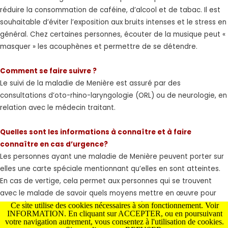
réduire la consommation de caféine, d’alcool et de tabac. Il est
souhaitable d’éviter l’exposition aux bruits intenses et le stress en
général. Chez certaines personnes, écouter de la musique peut «
masquer » les acouphènes et permettre de se détendre.
Comment se faire suivre ?
Le suivi de la maladie de Menière est assuré par des
consultations d’oto-rhino-laryngologie (ORL) ou de neurologie, en
relation avec le médecin traitant.
Quelles sont les informations à connaître et à faire
connaître en cas d’urgence?
Les personnes ayant une maladie de Menière peuvent porter sur
elles une carte spéciale mentionnant qu’elles en sont atteintes.
En cas de vertige, cela permet aux personnes qui se trouvent
avec le malade de savoir quels moyens mettre en œuvre pour
l’aider (numéros des personnes à joindre). Il est également
Ce site utilise des cookies nécessaires à son fonctionnement. Voir
INFORMATION. En cliquant sur ACCEPTER, ou en poursuivant
nécessaire de faire connaître au personnel soignant la nature et
votre navigation autrement, vous consentez à l'utilisation de cookies.