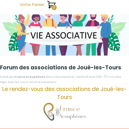
Aller au contenu
Votre Panier:
Forum des associations de Joué-les-Tours
Publié par
France Acouphènes
dans
Vie associative
· Mardi 23 Août 2022 ·
1 minutes
Tags:
joué
,
les
,
Tours
,
ForumAssociations
Le rendez-vous des associations de Joué-les-
Tours