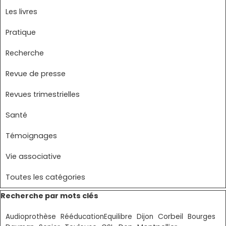
Les livres
Pratique
Recherche
Revue de presse
Revues trimestrielles
Santé
Témoignages
Vie associative
Toutes les catégories
Sauter le bloc Recherche par mots clés
Recherche par mots clés
Corbeil
Audioprothèse
RééducationEquilibre
Dijon
Bourges