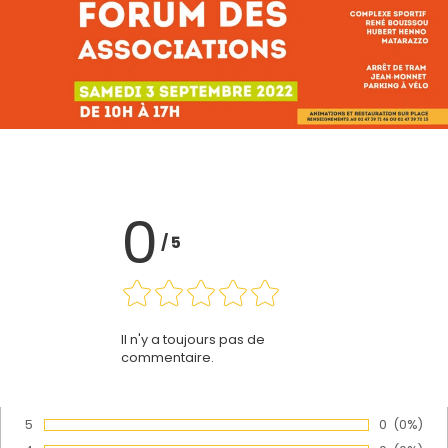
0
/
5
Il n'y a toujours pas de
commentaire.
5
Nombre de
0
Pourcen
(0%)
Vote :