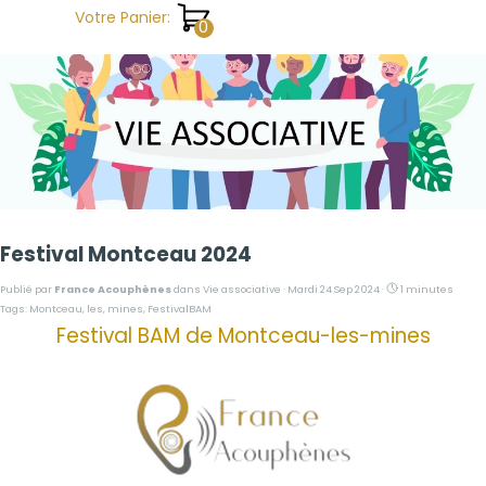
Aller au contenu
Votre Panier:
Festival Montceau 2024
Publié par
France Acouphènes
dans
Vie associative
· Mardi 24 Sep 2024 ·
1 minutes
Tags:
Montceau
,
les
,
mines
,
FestivalBAM
Festival BAM de Montceau-les-mines