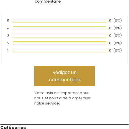
commentaire.
5
Nombre de
0
Pourcen
(0%)
Vote :
4
Nombre de
0
Pourcen
(0%)
Vote :
3
Nombre de
0
Pourcen
(0%)
Vote :
2
Nombre de
0
Pourcen
(0%)
Vote :
1
Nombre de
0
Pourcen
(0%)
Vote :
Votre avis est important pour
nous et nous aide à améliorer
notre service.
Sauter le bloc Catégories
Catégories