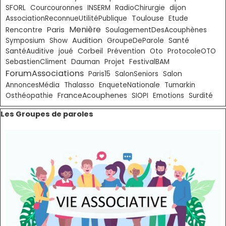
SFORL
Courcouronnes
INSERM
RadioChirurgie
dijon
Toulouse
AssociationReconnueUtilitéPublique
Etude
Paris
Menière
Rencontre
SoulagementDesAcouphènes
Audition
Symposium
Show
GroupeDeParole
Santé
Corbeil
SantéAuditive
joué
Prévention
Oto
ProtocoleOTO
SebastienCliment
Dauman
Projet
FestivalBAM
ForumAssociations
Paris15
SalonSeniors
Salon
AnnoncesMédia
Thalasso
EnqueteNationale
Tumarkin
FranceAcouphenes
Osthéopathie
SIOPI
Emotions
Surdité
Sauter le bloc Les Groupes de paroles
Les Groupes de paroles