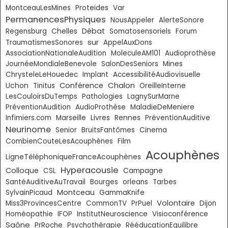
MontceauLesMines
Proteides
Var
PermanencesPhysiques
NousAppeler
AlerteSonore
Chelles
Débat
Regensburg
Somatosensoriels
Forum
sur
TraumatismesSonores
AppelAuxDons
AssociationNationaleAudition
MoleculeAM101
Audioprothèse
JournéeMondialeBenevole
SalonDesSeniors
Mines
ChrysteleLeHouedec
Implant
AccessibilitéAudiovisuelle
Chalon
Conférence
Uchon
Tinitus
OreilleInterne
LesCouloirsDuTemps
Pathologies
LagnySurMarne
PréventionAudition
AudioProthèse
MaladieDeMeniere
Livres
Infimiers.com
Marseille
Rennes
PréventionAuditive
Neurinome
Senior
BruitsFantômes
Cinema
CombienCouteLesAcouphènes
Film
Acouphènes
LigneTéléphoniqueFranceAcouphènes
Hyperacousie
Colloque
CSL
Campagne
SantéAuditiveAuTravail
Bourges
orleans
Tarbes
Montceau
SylvainPicaud
GammaKnife
Volontaire
Miss3ProvincesCentre
CommonTV
PrPuel
Dijon
Homéopathie
IFOP
InstitutNeuroscience
Visioconférence
Saône
PrRoche
Psychothérapie
RééducationEquilibre