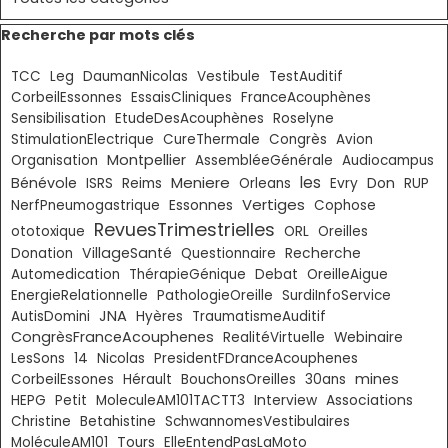
Sauter le bloc Recherche par mots clés
Recherche par mots clés
TCC
Leg
DaumanNicolas
Vestibule
TestAuditif
CorbeilEssonnes
EssaisCliniques
FranceAcouphènes
Sensibilisation
EtudeDesAcouphènes
Roselyne
StimulationElectrique
CureThermale
Congrès
Avion
Montpellier
Organisation
AssembléeGénérale
Audiocampus
Meniere
les
Bénévole
Don
ISRS
Reims
Orleans
Evry
RUP
Vertiges
Essonnes
NerfPneumogastrique
Cophose
RevuesTrimestrielles
ototoxique
ORL
Oreilles
VillageSanté
Donation
Questionnaire
Recherche
Automedication
ThérapieGénique
Debat
OreilleAigue
EnergieRelationnelle
PathologieOreille
SurdiInfoService
JNA
AutisDomini
Hyères
TraumatismeAuditif
CongrèsFranceAcouphenes
RealitéVirtuelle
Webinaire
LesSons
14
Nicolas
PresidentFDranceAcouphenes
mines
CorbeilEssones
Hérault
BouchonsOreilles
30ans
HEPG
Petit
MoleculeAM101TACTT3
Interview
Associations
Christine
Betahistine
SchwannomesVestibulaires
MoléculeAM101
Tours
ElleEntendPasLaMoto