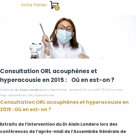
Aller au contenu
Votre Panier:
Consultation ORL acouphènes et
hyperacousie en 2015 : Où en est-on ?
Publié par
Dr Alain Londero
dans
Recherche
· Vendredi 05 Jun 2015 ·
35 minutes
Tags:
Acouphènes
,
ORL
,
Hyperacousie
Consultation ORL acouphènes et hyperacousie en
2015 : Où en est-on ?
Extraits de l’intervention du Dr Alain Londero lors des
conférences de l’après-midi de l’Assemblée Générale de