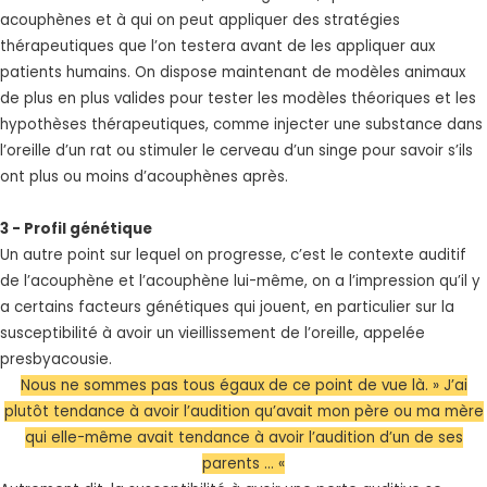
acouphènes et à qui on peut appliquer des stratégies
thérapeutiques que l’on testera avant de les appliquer aux
patients humains. On dispose maintenant de modèles animaux
de plus en plus valides pour tester les modèles théoriques et les
hypothèses thérapeutiques, comme injecter une substance dans
l’oreille d’un rat ou stimuler le cerveau d’un singe pour savoir s’ils
ont plus ou moins d’acouphènes après.
3 - Profil génétique
Un autre point sur lequel on progresse, c’est le contexte auditif
de l’acouphène et l’acouphène lui-même, on a l’impression qu’il y
a certains facteurs génétiques qui jouent, en particulier sur la
susceptibilité à avoir un vieillissement de l’oreille, appelée
presbyacousie.
Nous ne sommes pas tous égaux de ce point de vue là. » J’ai
plutôt tendance à avoir l’audition qu’avait mon père ou ma mère
qui elle-même avait tendance à avoir l’audition d’un de ses
parents … «