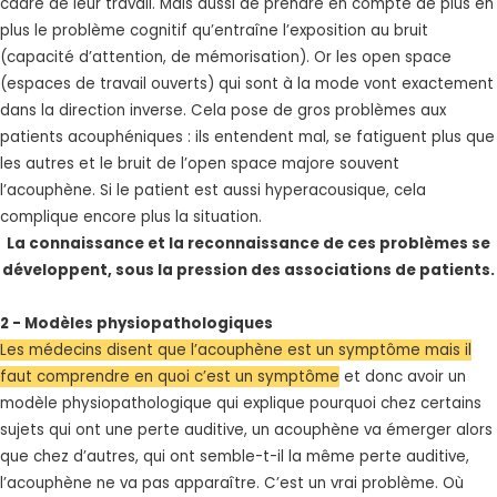
cadre de leur travail. Mais aussi de prendre en compte de plus en
plus le problème cognitif qu’entraîne l’exposition au bruit
(capacité d’attention, de mémorisation). Or les open space
(espaces de travail ouverts) qui sont à la mode vont exactement
dans la direction inverse. Cela pose de gros problèmes aux
patients acouphéniques : ils entendent mal, se fatiguent plus que
les autres et le bruit de l’open space majore souvent
l’acouphène. Si le patient est aussi hyperacousique, cela
complique encore plus la situation.
La connaissance et la reconnaissance de ces problèmes se
développent, sous la pression des associations de patients.
2 - Modèles physiopathologiques
Les médecins disent que l’acouphène est un symptôme mais il
faut comprendre en quoi c’est un symptôme
et donc avoir un
modèle physiopathologique qui explique pourquoi chez certains
sujets qui ont une perte auditive, un acouphène va émerger alors
que chez d’autres, qui ont semble-t-il la même perte auditive,
l’acouphène ne va pas apparaître. C’est un vrai problème. Où