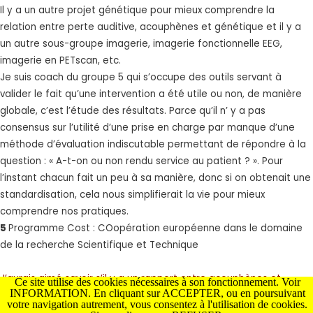
Il y a un autre projet génétique pour mieux comprendre la
relation entre perte auditive, acouphènes et génétique et il y a
un autre sous-groupe imagerie, imagerie fonctionnelle EEG,
imagerie en PETscan, etc.
Je suis coach du groupe 5 qui s’occupe des outils servant à
valider le fait qu’une intervention a été utile ou non, de manière
globale, c’est l’étude des résultats. Parce qu’il n’ y a pas
consensus sur l’utilité d’une prise en charge par manque d’une
méthode d’évaluation indiscutable permettant de répondre à la
question : « A-t-on ou non rendu service au patient ? ». Pour
l’instant chacun fait un peu à sa manière, donc si on obtenait une
standardisation, cela nous simplifierait la vie pour mieux
comprendre nos pratiques.
5
Programme Cost : COopération européenne dans le domaine
de la recherche Scientifique et Technique
J’aurais aimé savoir s’il y a un rapport entre acouphènes et
Ce site utilise des cookies nécessaires à son fonctionnement. Voir
INFORMATION. En cliquant sur ACCEPTER, ou en poursuivant
régime alimentaire, acouphènes et activités physiques et
votre navigation autrement, vous consentez à l'utilisation de cookies.
acouphènes et décalage horaire quand on voyage ?