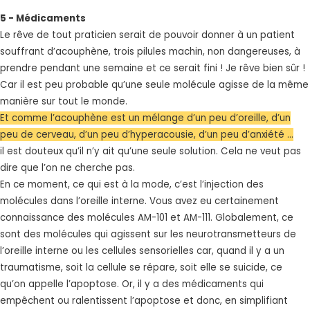
5 - Médicaments
Le rêve de tout praticien serait de pouvoir donner à un patient
souffrant d’acouphène, trois pilules machin, non dangereuses, à
prendre pendant une semaine et ce serait fini ! Je rêve bien sûr !
Car il est peu probable qu’une seule molécule agisse de la même
manière sur tout le monde.
Et comme l’acouphène est un mélange d’un peu d’oreille, d’un
peu de cerveau, d’un peu d’hyperacousie, d’un peu d’anxiété …
il est douteux qu’il n’y ait qu’une seule solution. Cela ne veut pas
dire que l’on ne cherche pas.
En ce moment, ce qui est à la mode, c’est l’injection des
molécules dans l’oreille interne. Vous avez eu certainement
connaissance des molécules AM-101 et AM-111. Globalement, ce
sont des molécules qui agissent sur les neurotransmetteurs de
l’oreille interne ou les cellules sensorielles car, quand il y a un
traumatisme, soit la cellule se répare, soit elle se suicide, ce
qu’on appelle l’apoptose. Or, il y a des médicaments qui
empêchent ou ralentissent l’apoptose et donc, en simplifiant