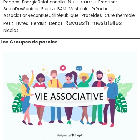
Neurinome
Rennes
EnergieRelationnelle
Emotions
SalonDesSeniors
FestivalBAM
Vestibule
PrRoche
AssociationReconnueUtilitéPublique
Proteides
CureThermale
RevuesTrimestrielles
Livres
Petit
Hérault
Debat
Nicolas
Sauter le bloc Les Groupes de paroles
Les Groupes de paroles