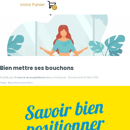
Aller au contenu
Votre Panier:
Bien mettre ses bouchons
Publié par
France Acouphènes
dans
Pratique
· Dimanche 21 Mar 2021
Tags:
BouchonsOreilles