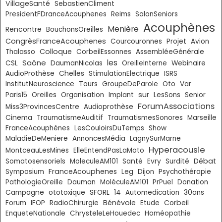
VillageSanté
SebastienCliment
PresidentFDranceAcouphenes
Reims
SalonSeniors
Acouphènes
Menière
Rencontre
BouchonsOreilles
CongrèsFranceAcouphenes
Courcouronnes
Projet
Avion
Colloque
Thalasso
CorbeilEssonnes
AssembléeGénérale
Saône
les
CSL
DaumanNicolas
OreilleInterne
Webinaire
Chelles
AudioProthèse
StimulationElectrique
ISRS
InstitutNeuroscience
Tours
GroupeDeParole
Oto
Var
sur
Paris15
Oreilles
Organisation
Implant
LesSons
Senior
ForumAssociations
Miss3ProvincesCentre
Audioprothèse
Cinema
TraumatismeAuditif
TraumatismesSonores
Marseille
FranceAcouphènes
LesCouloirsDuTemps
Show
MaladieDeMeniere
AnnoncesMédia
LagnySurMarne
Hyperacousie
MontceauLesMines
ElleEntendPasLaMoto
Débat
Somatosensoriels
MoleculeAM101
Santé
Evry
Surdité
FranceAcouphenes
Symposium
Leg
Dijon
Psychothérapie
PathologieOreille
Dauman
MoléculeAM101
PrPuel
Donation
Campagne
ototoxique
SFORL
14
Automedication
30ans
Bénévole
Corbeil
Forum
IFOP
RadioChirurgie
Etude
EnqueteNationale
ChrysteleLeHouedec
Homéopathie