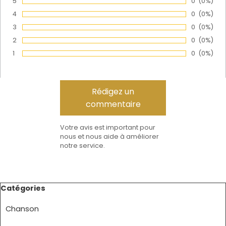
5
Nombre de
0
Pourcen
(0%)
Vote :
4
Nombre de
0
Pourcen
(0%)
Vote :
3
Nombre de
0
Pourcen
(0%)
Vote :
2
Nombre de
0
Pourcen
(0%)
Vote :
1
Nombre de
0
Pourcen
(0%)
Vote :
Votre avis est important pour
nous et nous aide à améliorer
notre service.
Sauter le bloc Catégories
Catégories
Chanson