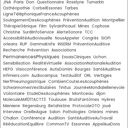
Paris
JNA
Don
Questionnaire
Roselyne
Tumarkin
Osthéopathie
CorbeilEssones
Tarbes
LigneTéléphoniqueFranceAcouphènes
Montpellier
SoulagementDesAcouphènes
PréventionAudition
ThérapieGénique
Film
SylvainPicaud
Mines
Cophose
Christine
SurdiInfoService
AlerteSonore
TCC
AccessibilitéAudiovisuelle
NousAppeler
Congrès
SIOPI
orleans
RUP
GammaKnife
INSERM
PréventionAuditive
Recherche
Prévention
Associations
PermanencesPhysiques
EssaisCliniques
Uchon
Sensibilisation
RealitéVirtuelle
AssociationNationaleAudition
HEPG
Visioconférence
AutisDomini
Bourges
SantéAuditive
Vertiges
Infimiers.com
Audiocampus
TestAuditif
ORL
NerfPneumogastrique
CombienCouteLesAcouphènes
SchwannomesVestibulaires
Tinitus
JournéeMondialeBenevole
Volontaire
Montceau
EtudeDesAcouphènes
dijon
Toulouse
MoleculeAM101TACTT3
BruitsFantômes
Hyères
Meniere
Regensburg
Betahistine
ProtocoleOTO
joué
mines
Interview
OreilleAigue
Salon
Pathologies
Orleans
Chalon
Conférence
Audition
SantéAuditiveAuTravail
Essonnes
RééducationEquilibre
CommonTV
AppelAuxDons