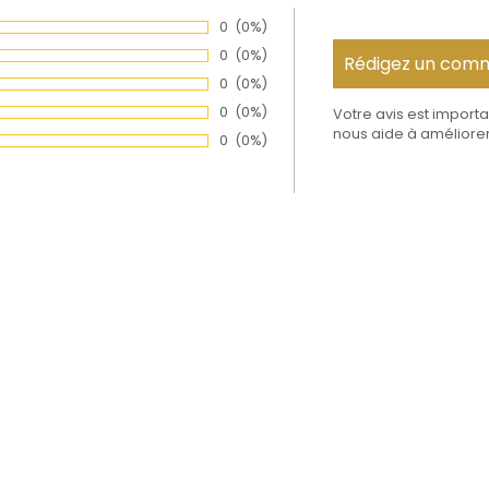
Nombre de votes :
0
Pourcentage des évaluations:
(0%)
Nombre de votes :
0
Pourcentage des évaluations:
(0%)
Nombre de votes :
0
Pourcentage des évaluations:
(0%)
Nombre de votes :
0
Pourcentage des évaluations:
(0%)
Votre avis est importa
nous aide à améliorer
Nombre de votes :
0
Pourcentage des évaluations:
(0%)