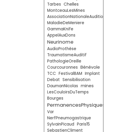
Chelles
Tarbes
MontceauLesMines
AssociationNationaleAudition
MaladieDeMeniere
GammaKnife
AppelAuxDons
Neurinome
AudioProthèse
TraumatismeAuditif
PathologieOreille
Bénévole
Courcouronnes
TCC
FestivalBAM
Implant
Debat
Sensibilisation
mines
DaumanNicolas
LesCouloirsDuTemps
Bourges
PermanencesPhysiques
Var
NerfPneumogastrique
SylvainPicaud
Paris15
SebastienCliment