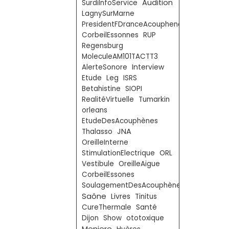
Audition
SurdiInfoService
LagnySurMarne
PresidentFDranceAcouphenes
CorbeilEssonnes
RUP
Regensburg
MoleculeAM101TACTT3
AlerteSonore
Interview
Etude
Leg
ISRS
Betahistine
SIOPI
RealitéVirtuelle
Tumarkin
orleans
EtudeDesAcouphènes
JNA
Thalasso
OreilleInterne
StimulationElectrique
ORL
Vestibule
OreilleAigue
CorbeilEssones
SoulagementDesAcouphènes
Saône
Livres
Tinitus
CureThermale
Santé
Dijon
Show
ototoxique
Meniere