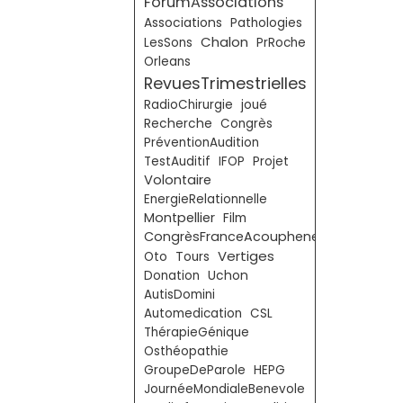
ForumAssociations
Associations
Pathologies
Chalon
LesSons
PrRoche
Orleans
RevuesTrimestrielles
RadioChirurgie
joué
Recherche
Congrès
PréventionAudition
TestAuditif
IFOP
Projet
Volontaire
EnergieRelationnelle
Montpellier
Film
CongrèsFranceAcouphenes
Vertiges
Oto
Tours
Donation
Uchon
AutisDomini
Automedication
CSL
ThérapieGénique
Osthéopathie
GroupeDeParole
HEPG
JournéeMondialeBenevole