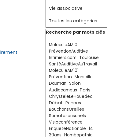
Vie associative
Toutes les catégories
Sauter le bloc Recherche par mots clé
Recherche par mots clés
MoléculeAM101
PréventionAuditive
oirement
Toulouse
Infimiers.com
SantéAuditiveAuTravail
MoleculeAM101
Prévention
Marseille
Dauman
Salon
Paris
Audiocampus
ChrysteleLeHouedec
Débat
Rennes
BouchonsOreilles
Somatosensoriels
Visioconférence
EnqueteNationale
14
30ans
Homéopathie