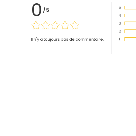
0
5
/
5
Vote :
4
Vote :
3
Vote :
2
Vote :
1
Il n'y a toujours pas de commentaire.
Vote :