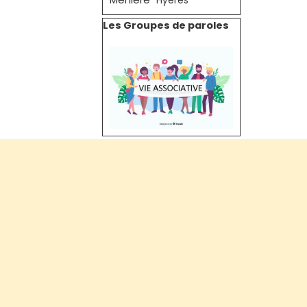
Hyères
Sauter le bloc Les Groupes de paroles
Les Groupes de paroles