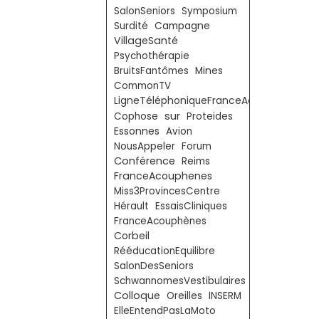
SalonSeniors
Symposium
Surdité
Campagne
VillageSanté
Psychothérapie
BruitsFantômes
Mines
CommonTV
LigneTéléphoniqueFranceAcouphènes
sur
Cophose
Proteides
Essonnes
Avion
NousAppeler
Forum
Conférence
Reims
FranceAcouphenes
Miss3ProvincesCentre
Hérault
EssaisCliniques
FranceAcouphènes
Corbeil
RééducationEquilibre
SalonDesSeniors
SchwannomesVestibulaires
Colloque
Oreilles
INSERM
ElleEntendPasLaMoto