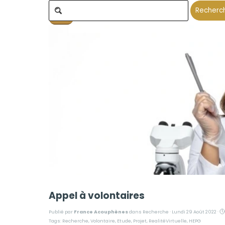
Aller au contenu
01 42 05 01 46
Votre Panier:
Recherc
Appel à volontaires
Publié par
France Acouphènes
dans
Recherche
· Lundi 29 Août 2022 ·
Tags:
Recherche
,
Volontaire
,
Etude
,
Projet
,
RealitéVirtuelle
,
HEPG