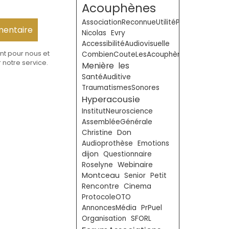
Acouphènes
AssociationReconnueUtilitéPublique
Nicolas
Evry
AccessibilitéAudiovisuelle
nt pour nous et
CombienCouteLesAcouphènes
 notre service.
Menière
les
SantéAuditive
TraumatismesSonores
Hyperacousie
InstitutNeuroscience
AssembléeGénérale
Don
Christine
Audioprothèse
Emotions
dijon
Questionnaire
Roselyne
Webinaire
Montceau
Senior
Petit
Rencontre
Cinema
ProtocoleOTO
AnnoncesMédia
PrPuel
Organisation
SFORL