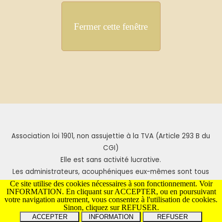
Fermer cette fenêtre
Association loi 1901, non assujettie à la TVA (Article 293 B du
CGI)
Elle est sans activité lucrative.
Les administrateurs, acouphéniques eux-mêmes sont tous
bénévoles.
Ce site utilise des cookies nécessaires à son fonctionnement. Voir
INFORMATION. En cliquant sur ACCEPTER, ou en poursuivant
votre navigation autrement, vous consentez à l'utilisation de cookies.
Sinon, cliquez sur REFUSER.
INFORMATION