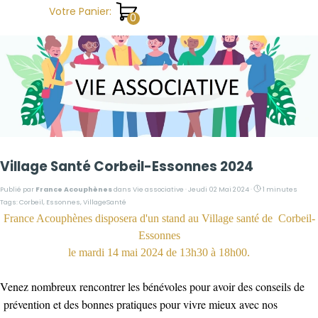
Aller au contenu
Votre Panier:
Village Santé Corbeil-Essonnes 2024
Publié par
France Acouphènes
dans
Vie associative
· Jeudi 02 Mai 2024 ·
1 minutes
Tags:
Corbeil
,
Essonnes
,
VillageSanté
France Acouphènes disposera d'un stand au Village santé de Corbeil-
Essonnes
le mardi 14 mai 2024 de 13h30 à 18h00.
Venez nombreux rencontrer les bénévoles pour avoir des conseils de
prévention et des bonnes pratiques pour vivre mieux avec nos