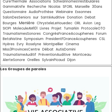
CureThermale
Associations
SchwannomesVestibulaires
GammaKnife
Recherche
Nicolas
SFORL
Marseille
30ans
Essonnes
Questionnaire
AudioProthèse
Webinaire
sur
SalonDesSeniors
SantéAuditive
Donation
Debat
Menière
Bourges
ChrysteleLeHouedec
ORL
Avion
Leg
Livres
SIOPI
MoleculeAM101
Projet
Tumarkin
ProtocoleOTO
CongrèsFranceAcouphenes
TraumatismesSonores
Forum
Betahistine
Symposium
PresidentFDranceAcouphenes
CSL
Montpellier
Hyères
Evry
Roselyne
Cinema
Débat
Miss3ProvincesCentre
AutisDomini
Montceau
TraumatismeAuditif
PréventionAuditive
AlerteSonore
Oreilles
SylvainPicaud
Dijon
Sauter le bloc Les Groupes de paroles
Les Groupes de paroles