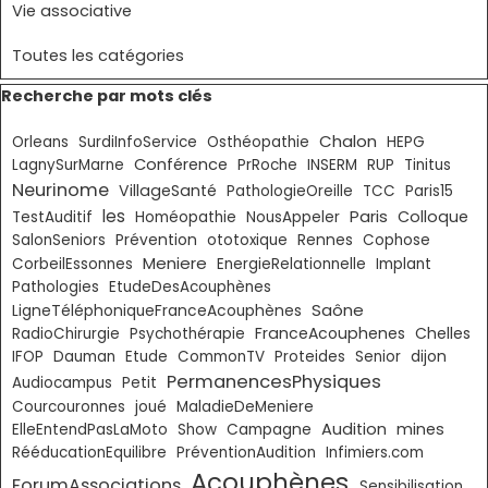
Vie associative
Toutes les catégories
Sauter le bloc Recherche par mots clés
Recherche par mots clés
Chalon
Orleans
SurdiInfoService
Osthéopathie
HEPG
Conférence
LagnySurMarne
PrRoche
INSERM
RUP
Tinitus
Neurinome
VillageSanté
PathologieOreille
TCC
Paris15
les
Paris
Colloque
TestAuditif
Homéopathie
NousAppeler
SalonSeniors
Prévention
ototoxique
Rennes
Cophose
Meniere
CorbeilEssonnes
EnergieRelationnelle
Implant
Pathologies
EtudeDesAcouphènes
Saône
LigneTéléphoniqueFranceAcouphènes
FranceAcouphenes
Chelles
RadioChirurgie
Psychothérapie
IFOP
Dauman
Etude
CommonTV
Proteides
Senior
dijon
PermanencesPhysiques
Audiocampus
Petit
Courcouronnes
joué
MaladieDeMeniere
Audition
mines
ElleEntendPasLaMoto
Show
Campagne
RééducationEquilibre
PréventionAudition
Infimiers.com
Acouphènes
ForumAssociations
Sensibilisation