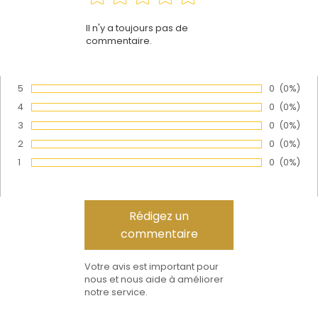
Il n'y a toujours pas de
commentaire.
5
Nombre de
0
Pourcen
(0%)
Vote :
4
Nombre de
0
Pourcen
(0%)
Vote :
3
Nombre de
0
Pourcen
(0%)
Vote :
2
Nombre de
0
Pourcen
(0%)
Vote :
1
Nombre de
0
Pourcen
(0%)
Vote :
Votre avis est important pour
nous et nous aide à améliorer
notre service.