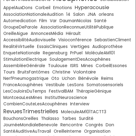
Hyperacousie
Corbeil
AppelAuxDons
Emotions
JNA
AssociationNationaleAudition
14
Salon
orleans
Automedication
Film
Var
DaumanNicolas
Santé
GroupeDeParole
AssociationReconnueUtilitéPublique
OreilleAigue
AnnoncesMédia
Hérault
AccessibilitéAudiovisuelle
Visioconférence
SebastienCliment
Vertiges
RealitéVirtuelle
EssaisCliniques
Audioprothèse
EnqueteNationale
Regensburg
PrPuel
MoléculeAM101
StimulationElectrique
SoulagementDesAcouphènes
Toulouse
AssembléeGénérale
ISRS
Mines
CorbeilEssones
Volontaire
Tours
BruitsFantômes
Christine
Bénévole
NerfPneumogastrique
Oto
Uchon
Reims
FranceAcouphènes
Vestibule
LesSons
Somatosensoriels
LesCouloirsDuTemps
FestivalBAM
ThérapieGénique
MontceauLesMines
InstitutNeuroscience
CombienCouteLesAcouphènes
Interview
RevuesTrimestrielles
MoleculeAM101TACTT3
BouchonsOreilles
Thalasso
Tarbes
Surdité
Don
JournéeMondialeBenevole
Rencontre
Congrès
SantéAuditiveAuTravail
OreilleInterne
Organisation