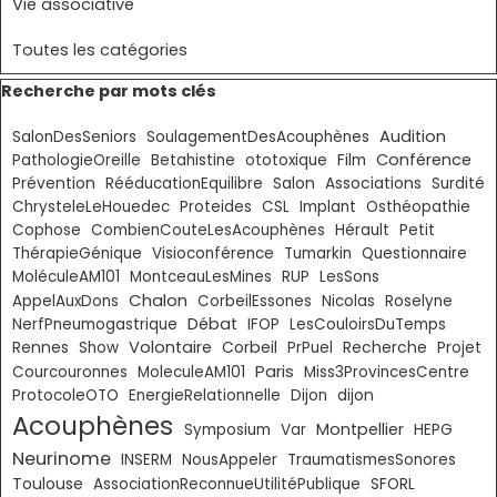
Vie associative
Toutes les catégories
Sauter le bloc Recherche par mots clés
Recherche par mots clés
Audition
SalonDesSeniors
SoulagementDesAcouphènes
Conférence
PathologieOreille
Betahistine
ototoxique
Film
Prévention
RééducationEquilibre
Salon
Associations
Surdité
ChrysteleLeHouedec
Proteides
CSL
Implant
Osthéopathie
Cophose
CombienCouteLesAcouphènes
Hérault
Petit
ThérapieGénique
Visioconférence
Tumarkin
Questionnaire
MoléculeAM101
MontceauLesMines
RUP
LesSons
Chalon
AppelAuxDons
CorbeilEssones
Nicolas
Roselyne
Débat
NerfPneumogastrique
IFOP
LesCouloirsDuTemps
Volontaire
Corbeil
Rennes
Show
PrPuel
Recherche
Projet
Paris
Courcouronnes
MoleculeAM101
Miss3ProvincesCentre
ProtocoleOTO
EnergieRelationnelle
Dijon
dijon
Acouphènes
Montpellier
Symposium
Var
HEPG
Neurinome
INSERM
NousAppeler
TraumatismesSonores
Toulouse
AssociationReconnueUtilitéPublique
SFORL