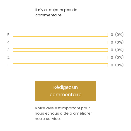
Il n'y a toujours pas de
commentaire.
5
Nombre de
0
Pourcen
(0%)
Vote :
4
Nombre de
0
Pourcen
(0%)
Vote :
3
Nombre de
0
Pourcen
(0%)
Vote :
2
Nombre de
0
Pourcen
(0%)
Vote :
1
Nombre de
0
Pourcen
(0%)
Vote :
Votre avis est important pour
nous et nous aide à améliorer
notre service.