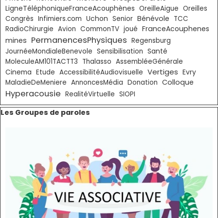
LigneTéléphoniqueFranceAcouphènes
OreilleAigue
Oreilles
Bénévole
Congrès
Infimiers.com
Uchon
Senior
TCC
FranceAcouphenes
RadioChirurgie
Avion
CommonTV
joué
PermanencesPhysiques
mines
Regensburg
JournéeMondialeBenevole
Sensibilisation
Santé
MoleculeAM101TACTT3
Thalasso
AssembléeGénérale
Vertiges
Cinema
Etude
AccessibilitéAudiovisuelle
Evry
Colloque
MaladieDeMeniere
AnnoncesMédia
Donation
Hyperacousie
RealitéVirtuelle
SIOPI
Sauter le bloc Les Groupes de paroles
Les Groupes de paroles