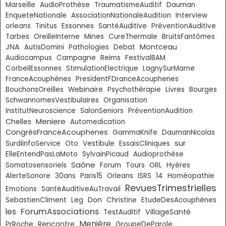
Marseille
AudioProthèse
TraumatismeAuditif
Dauman
EnqueteNationale
AssociationNationaleAudition
Interview
Essonnes
orleans
Tinitus
SantéAuditive
PréventionAuditive
Tarbes
OreilleInterne
Mines
CureThermale
BruitsFantômes
JNA
Montceau
AutisDomini
Pathologies
Debat
Audiocampus
Campagne
Reims
FestivalBAM
CorbeilEssonnes
StimulationElectrique
LagnySurMarne
FranceAcouphènes
PresidentFDranceAcouphenes
Livres
BouchonsOreilles
Webinaire
Psychothérapie
Bourges
SchwannomesVestibulaires
Organisation
InstitutNeuroscience
SalonSeniors
PréventionAudition
Meniere
Chelles
Automedication
CongrèsFranceAcouphenes
GammaKnife
DaumanNicolas
sur
SurdiInfoService
Oto
Vestibule
EssaisCliniques
ElleEntendPasLaMoto
SylvainPicaud
Audioprothèse
Saône
Somatosensoriels
Forum
Tours
ORL
Hyères
AlerteSonore
30ans
Paris15
Orleans
ISRS
14
Homéopathie
RevuesTrimestrielles
Emotions
SantéAuditiveAuTravail
Don
SebastienCliment
Leg
Christine
EtudeDesAcouphènes
ForumAssociations
les
VillageSanté
TestAuditif
Menière
PrRoche
Rencontre
GroupeDeParole