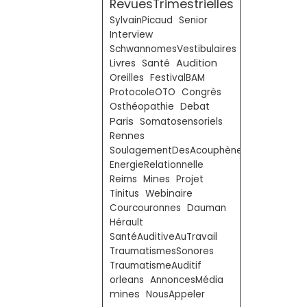
RevuesTrimestrielles
SylvainPicaud
Senior
Interview
SchwannomesVestibulaires
Livres
Audition
Santé
Oreilles
FestivalBAM
ProtocoleOTO
Congrès
Osthéopathie
Debat
Paris
Somatosensoriels
Rennes
SoulagementDesAcouphènes
EnergieRelationnelle
Reims
Mines
Projet
Tinitus
Webinaire
Courcouronnes
Dauman
Hérault
SantéAuditiveAuTravail
TraumatismesSonores
TraumatismeAuditif
orleans
AnnoncesMédia
mines
NousAppeler