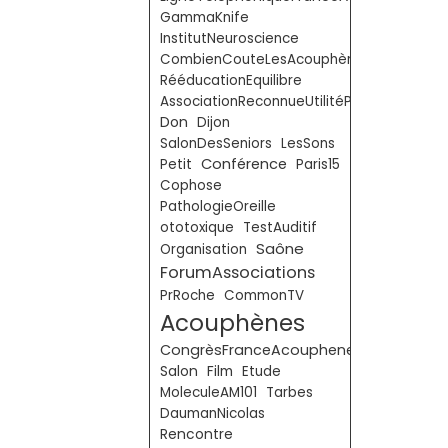
GammaKnife
InstitutNeuroscience
CombienCouteLesAcouphènes
RééducationEquilibre
AssociationReconnueUtilitéPublique
Don
Dijon
SalonDesSeniors
LesSons
Conférence
Petit
Paris15
Cophose
PathologieOreille
ototoxique
TestAuditif
Saône
Organisation
ForumAssociations
PrRoche
CommonTV
Acouphènes
CongrèsFranceAcouphenes
Salon
Film
Etude
MoleculeAM101
Tarbes
DaumanNicolas
Rencontre