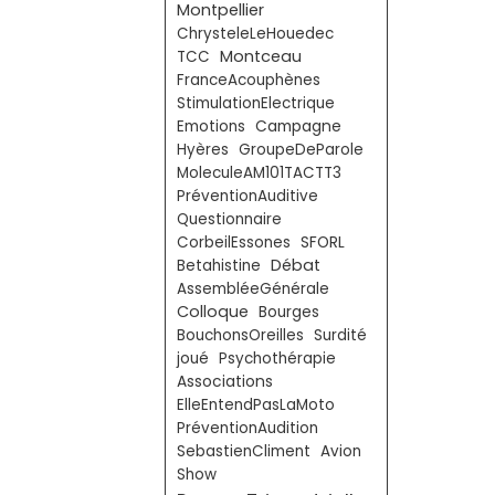
Montpellier
ChrysteleLeHouedec
Montceau
TCC
FranceAcouphènes
StimulationElectrique
Emotions
Campagne
Hyères
GroupeDeParole
MoleculeAM101TACTT3
PréventionAuditive
Questionnaire
CorbeilEssones
SFORL
Débat
Betahistine
AssembléeGénérale
Colloque
Bourges
BouchonsOreilles
Surdité
joué
Psychothérapie
Associations
ElleEntendPasLaMoto
PréventionAudition
SebastienCliment
Avion
Show