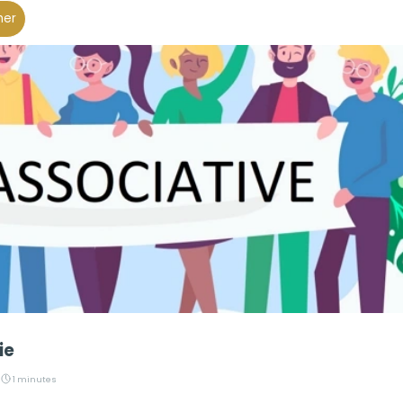
her
ie
·
1 minutes