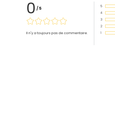
0
5
/
5
Vote :
4
Vote :
3
Vote :
2
Vote :
1
Il n'y a toujours pas de commentaire.
Vote :