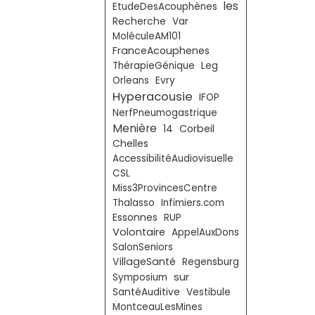
les
EtudeDesAcouphènes
Recherche
Var
MoléculeAM101
FranceAcouphenes
ThérapieGénique
Leg
Orleans
Evry
Hyperacousie
IFOP
NerfPneumogastrique
Menière
Corbeil
14
Chelles
AccessibilitéAudiovisuelle
CSL
Miss3ProvincesCentre
Thalasso
Infimiers.com
Essonnes
RUP
Volontaire
AppelAuxDons
SalonSeniors
VillageSanté
Regensburg
sur
Symposium
SantéAuditive
Vestibule
MontceauLesMines