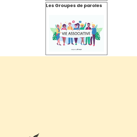
Sauter le bloc Les Groupes de paroles
Les Groupes de paroles