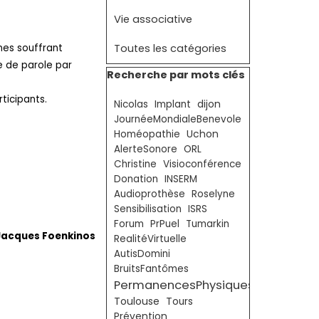
Vie associative
Toutes les catégories
nes souffrant
e de parole par
Sauter le bloc Recherche par mots clé
Recherche par mots clés
ticipants.
Nicolas
Implant
dijon
JournéeMondialeBenevole
Homéopathie
Uchon
AlerteSonore
ORL
Christine
Visioconférence
Donation
INSERM
.
Audioprothèse
Roselyne
Sensibilisation
ISRS
Forum
PrPuel
Tumarkin
Jacques Foenkinos
RealitéVirtuelle
AutisDomini
BruitsFantômes
PermanencesPhysiques
Toulouse
Tours
Prévention