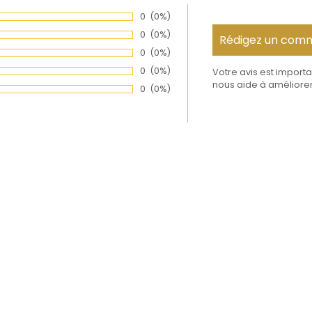
Nombre de votes :
0
Pourcentage des évaluations:
(0%)
Nombre de votes :
0
Pourcentage des évaluations:
(0%)
Nombre de votes :
0
Pourcentage des évaluations:
(0%)
Nombre de votes :
0
Pourcentage des évaluations:
(0%)
Votre avis est importa
nous aide à améliorer
Nombre de votes :
0
Pourcentage des évaluations:
(0%)