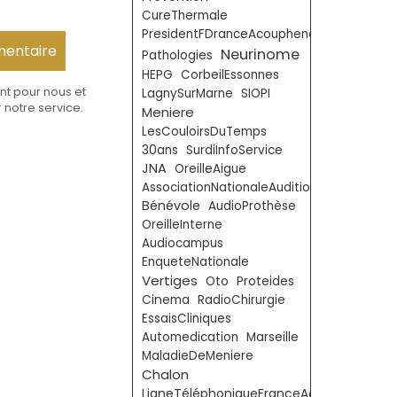
CureThermale
PresidentFDranceAcouphenes
Neurinome
Pathologies
HEPG
CorbeilEssonnes
nt pour nous et
LagnySurMarne
SIOPI
 notre service.
Meniere
LesCouloirsDuTemps
30ans
SurdiInfoService
JNA
OreilleAigue
AssociationNationaleAudition
Bénévole
AudioProthèse
OreilleInterne
Audiocampus
EnqueteNationale
Vertiges
Oto
Proteides
Cinema
RadioChirurgie
EssaisCliniques
Automedication
Marseille
MaladieDeMeniere
Chalon
LigneTéléphoniqueFranceAcouphènes