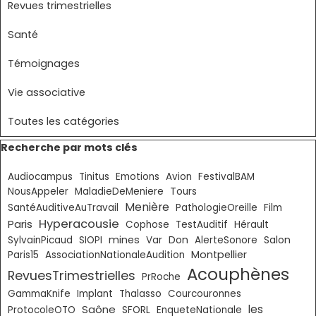
Revues trimestrielles
Santé
Témoignages
Vie associative
Toutes les catégories
Sauter le bloc Recherche par mots clés
Recherche par mots clés
Audiocampus
Tinitus
Emotions
Avion
FestivalBAM
NousAppeler
MaladieDeMeniere
Tours
Menière
SantéAuditiveAuTravail
PathologieOreille
Film
Hyperacousie
Paris
Cophose
TestAuditif
Hérault
mines
Don
SylvainPicaud
SIOPI
Var
AlerteSonore
Salon
Montpellier
Paris15
AssociationNationaleAudition
Acouphènes
RevuesTrimestrielles
PrRoche
GammaKnife
Implant
Thalasso
Courcouronnes
Saône
les
ProtocoleOTO
SFORL
EnqueteNationale