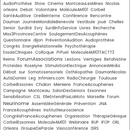
AudioProthèse
Show
Cinema
MontceauLesMines
Nicolas
Volontaire
Corbeil
orleans
Debat
MoléculeAM101
Conférence
SantéAuditive
OreilleInterne
Rencontre
Chelles
Dauman
JournéeMondialeBenevole
Vestibule
joué
Livres
Senior
Surdité
Evry
SurdiInfoService
Recherche
Miss3ProvincesCentre
SoulagementDesAcouphènes
Questionnaire
dijon
PréventionAudition
Audioprothèse
Congrès
EnergieRelationnelle
Psychothérapie
Colloque
EssaisCliniques
PrPuel
MoleculeAM101TACTT3
ForumAssociations
Vertiges
Reims
LesSons
Betahistine
Proteides
Roselyne
StimulationElectrique
AnnoncesMédia
sur
Débat
Somatosensoriels
Osthéopathie
DaumanNicolas
Toulouse
AutisDomini
Leg
Infimiers.com
RadioChirurgie
Chalon
Meniere
FranceAcouphenes
CorbeilEssones
Montceau
Essonnes
Campagne
SalonDesSeniors
Sensibilisation
CSL
ElleEntendPasLaMoto
Marseille
Forum
Neurinome
JNA
AssembléeGénérale
Prévention
FranceAcouphènes
InstitutNeuroscience
CongrèsFranceAcouphenes
Organisation
ThérapieGénique
CorbeilEssonnes
MoleculeAM101
Webinaire
RUP
IFOP
ORL
Orleans
GroupeDeParole
Visioconférence
ISRS