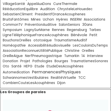
VillageSanté
AppelAuxDons
CureThermale
Audition
RééducationEquilibre
ChrysteleLeHouedec
SebastienCliment
PresidentFDranceAcouphenes
BruitsFantômes
Mines
Uchon
Hyères
INSERM
Associations
CommonTV
PréventionAuditive
SalonSeniors
30ans
Symposium
LagnySurMarne
Rennes
Regensburg
Tarbes
Bénévole
LigneTéléphoniqueFranceAcouphènes
Petit
BouchonsOreilles
ototoxique
TraumatismeAuditif
Homéopathie
AccessibilitéAudiovisuelle
LesCouloirsDuTemps
AssociationReconnueUtilitéPublique
Christine
Oreilles
OreilleAigue
NerfPneumogastrique
Tumarkin
14
Interview
Donation
Projet
Pathologies
Bourges
TraumatismesSonores
Oto
Santé
HEPG
Etude
EtudeDesAcouphènes
PermanencesPhysiques
Automedication
SchwannomesVestibulaires
RealitéVirtuelle
TCC
CombienCouteLesAcouphènes
Dijon
Sauter le bloc Les Groupes de paroles
Les Groupes de paroles